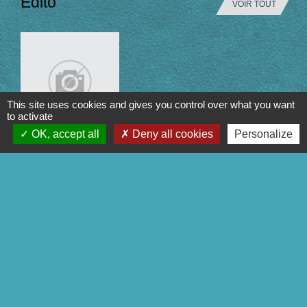
Edito
VOIR TOUT
This site uses cookies and gives you control over what you want
to activate
OK, accept all
Deny all cookies
Personalize
Démarches administratives
Guide des démarches